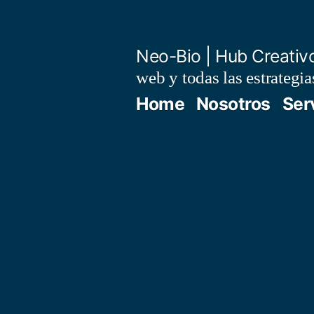
Saltar
al
Neo-Bio | Hub Creativ
contenido
web y todas las estrategi
Home
Nosotros
Ser