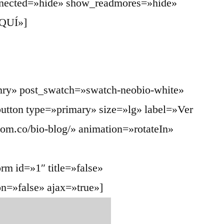
ected=»hide» show_readmores=»hide»
AQUÍ»]
nry» post_swatch=»swatch-neobio-white»
ybutton type=»primary» size=»lg» label=»Ver
com.co/bio-blog/» animation=»rotateIn»
orm id=»1″ title=»false»
on=»false» ajax=»true»]