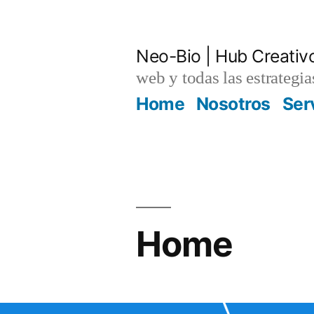
Saltar
al
Neo-Bio | Hub Creativ
contenido
web y todas las estrategi
Home
Nosotros
Ser
Home