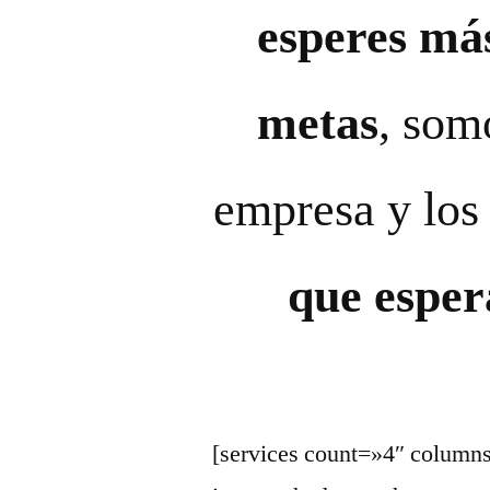
esperes má
metas
, som
empresa y lo
que esper
[services count=»4″ colum