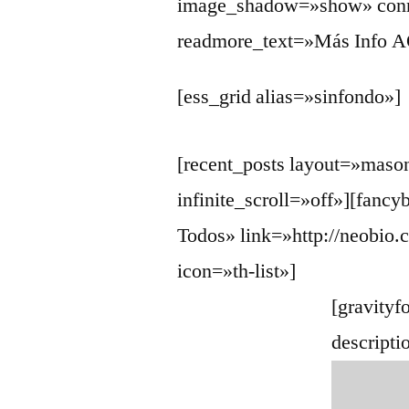
image_shadow=»show» conn
readmore_text=»Más Info 
[ess_grid alias=»sinfondo»]
[recent_posts layout=»maso
infinite_scroll=»off»][fanc
Todos» link=»http://neobio.
icon=»th-list»]
[gravityf
descripti