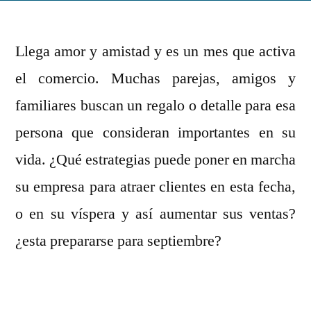
atraer
clientes
Llega amor y amistad y es un mes que activa
a
su
el comercio. Muchas parejas, amigos y
negocio
familiares buscan un regalo o detalle para esa
en
persona que consideran importantes en su
el
mes
vida.
¿Qué estrategias puede poner en marcha
del
su empresa para atraer clientes en esta fecha,
amor
y
o en su víspera y así aumentar sus ventas?
la
¿esta prepararse para septiembre?
amistad