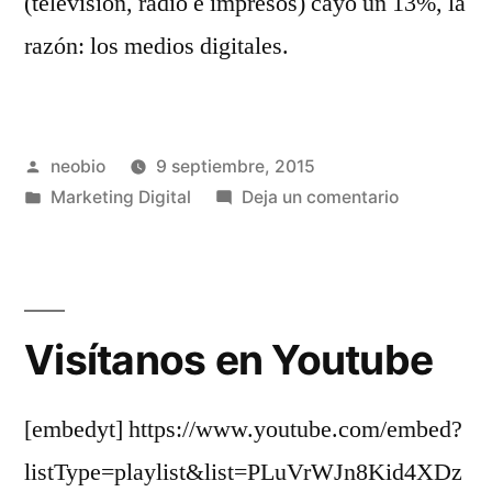
(televisión, radio e impresos) cayó un 13%, la
razón: los medios digitales.
Publicado
neobio
9 septiembre, 2015
por
Publicado
en
Marketing Digital
Deja un comentario
en
¿Por
qué
debo
invertir
Visítanos en Youtube
en
marketing
digital?
[embedyt] https://www.youtube.com/embed?
listType=playlist&list=PLuVrWJn8Kid4XDz