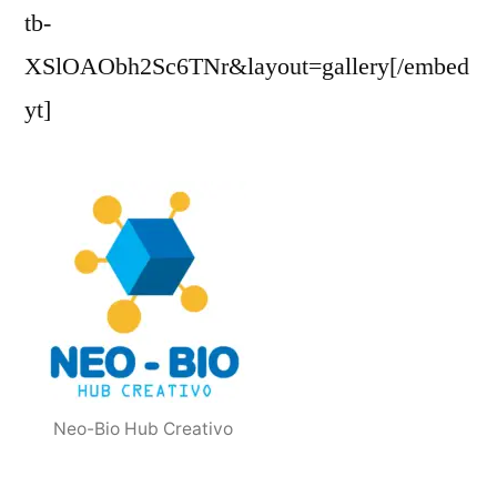
tb-
XSlOAObh2Sc6TNr&layout=gallery[/embed
yt]
Neo-Bio Hub Creativo