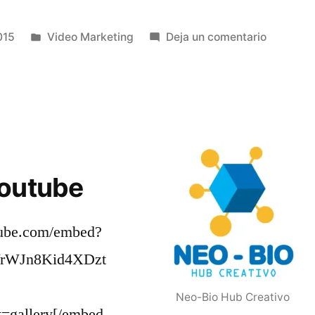
Publicado
en
015
Video Marketing
Deja un comentario
en
¡Neo-
Bio
Hub
Creativo
de
nuevo
en
Youtube
el
SOFA
tube.com/embed?
2015!
uVrWJn8Kid4XDzt
Neo-Bio Hub Creativo
gallery[/embed