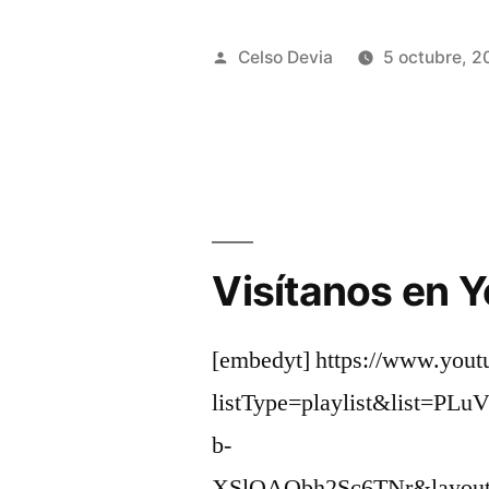
Publicado
Celso Devia
5 octubre, 2
por
Visítanos en 
[embedyt] https://www.you
listType=playlist&list=PL
b-
XSlOAObh2Sc6TNr&layout=