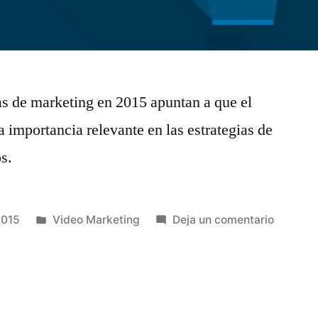
as de marketing en 2015 apuntan a que el
 importancia relevante en las estrategias de
s.
Publicado
en
2015
Video Marketing
Deja un comentario
en
Benefici
del
Vídeo
Marketi